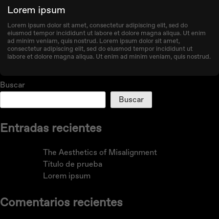
Lorem ipsum
Lorem ipsum dolor sit amet, consectetur adipiscing elit, sed do
eiusmod tempor incididunt ut labore et dolore magna aliqua. Ut enim
ad minim veniam, quis nostrud. Lorem ipsum dolor sit amet,
consectetur adipiscing elit, sed do eiusmod tempor incididunt ut
labore et dolore magna aliqua. Ut enim ad minim veniam, quis nostrud.
Buscar
Buscar
Entradas recientes
The Aesthetics of Misalignment
Título de prueba
Lorem ipsum
Comentarios recientes